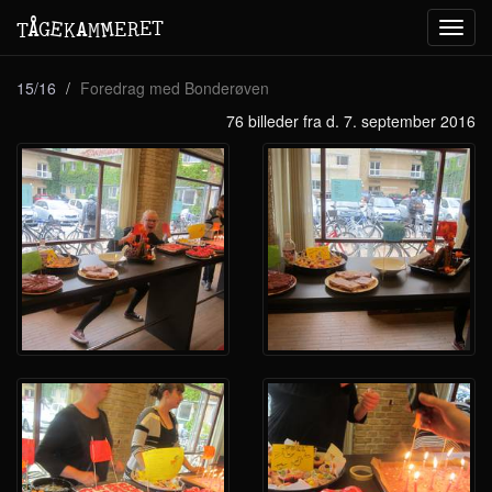
M
A
E
T
Å
E
G
E
R
T
K
M
Toggl
navig
15/16
Foredrag med Bonderøven
76 billeder fra d. 7. september 2016