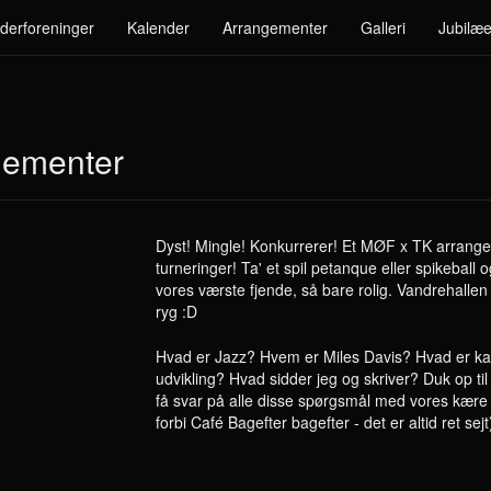
derforeninger
Kalender
Arrangementer
Galleri
Jubilæe
ementer
Dyst! Mingle! Konkurrerer! Et MØF x TK arrangem
turneringer! Ta' et spil petanque eller spikeball o
vores værste fjende, så bare rolig. Vandrehallen e
ryg :D
Hvad er Jazz? Hvem er Miles Davis? Hvad er kara
udvikling? Hvad sidder jeg og skriver? Duk op ti
få svar på alle disse spørgsmål med vores kære 
forbi Café Bagefter bagefter - det er altid ret sejt