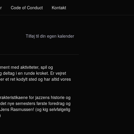
r
Code of Conduct
Kontakt
Tilføj til din egen kalender
ent med aktiviteter, spil og
g deltag i en runde kroket. Er vejret
r et ret kodylt sted og har altid vores
kteristikaene for jazzens historie og
l det nye semesters første foredrag og
Jens Rasmussen! (og kig selvfølgelig
)