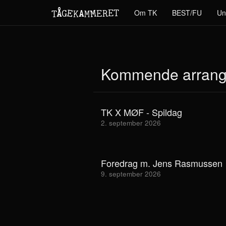
M
A
E
T
Å
E
Om TK
BEST/FU
Un
G
E
R
T
K
M
Kommende arrang
TK X MØF - Spildag
2. september 2026
Foredrag m. Jens Rasmussen
9. september 2026