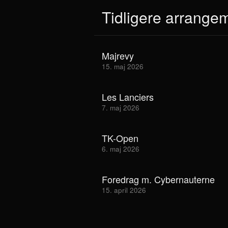
Tidligere arrange
Majrevy
15. maj 2026
Les Lanciers
7. maj 2026
TK-Open
6. maj 2026
Foredrag m. Cybernauterne
15. april 2026