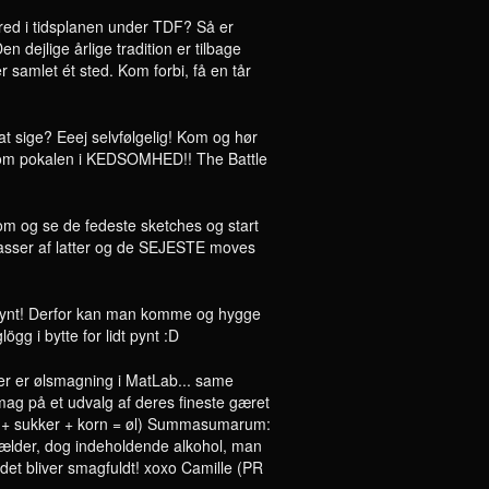
red i tidsplanen under TDF? Så er
 dejlige årlige tradition er tilbage
 samlet ét sted. Kom forbi, få en tår
t sige? Eeej selvfølgelig! Kom og hør
e om pokalen i KEDSOMHED!! The Battle
 og se de fedeste sketches og start
asser af latter og de SEJESTE moves
pynt! Derfor kan man komme og hygge
gg i bytte for lidt pynt :D
 der er ølsmagning i MatLab... same
mag på et udvalg af deres fineste gæret
nd + sukker + korn = øl) Summasumarum:
kælder, dog indeholdende alkohol, man
 det bliver smagfuldt! xoxo Camille (PR