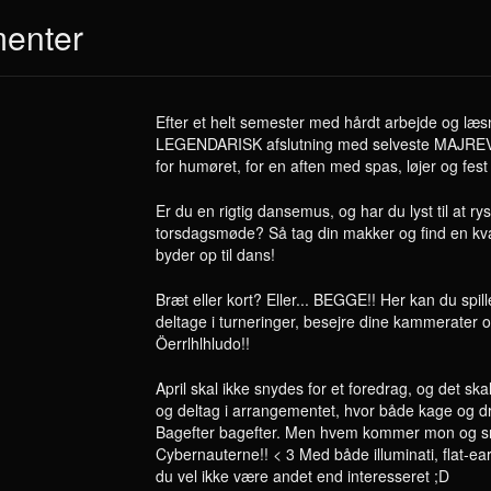
menter
Efter et helt semester med hårdt arbejde og læ
LEGENDARISK afslutning med selveste MAJREVYY
for humøret, for en aften med spas, løjer og fest 
Er du en rigtig dansemus, og har du lyst til at ryst
torsdagsmøde? Så tag din makker og find en kva
byder op til dans!
Bræt eller kort? Eller... BEGGE!! Her kan du spille
deltage i turneringer, besejre dine kammerater og
Öerrlhlhludo!!
April skal ikke snydes for et foredrag, og det ska
og deltag i arrangementet, hvor både kage og dri
Bagefter bagefter. Men hvem kommer mon og 
Cybernauterne!! < 3 Med både illuminati, flat-e
du vel ikke være andet end interesseret ;D