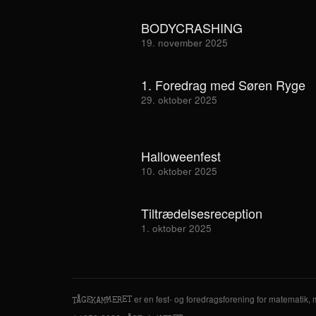
BODYCRASHING
19. november 2025
1. Foredrag med Søren Ryge
29. oktober 2025
Halloweenfest
10. oktober 2025
Tiltrædelsesreception
1. oktober 2025
er en fest- og foredragsforening for matematik,
M
A
Å
E
T
E
G
E
R
T
K
M