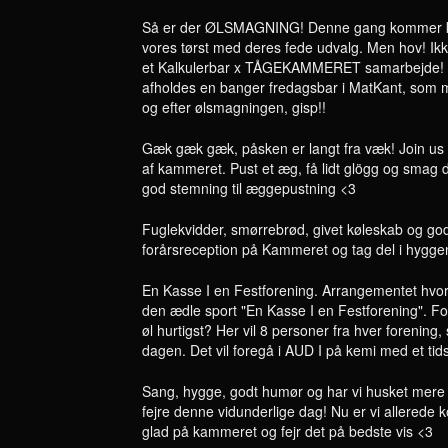
Så er der ØLSMAGNING! Denne gang kommer kæ
vores tørst med deres fede udvalg. Men hov! Ikk
et Kalkulerbar x TÅGEKAMMERET samarbejde! De
afholdes en banger fredagsbar i MatKant, som ma
og efter ølsmagningen, gisp!!
Gæk gæk gæk, påsken er langt fra væk! Join u
af kammeret. Pust et æg, få lidt glögg og smag
god stemning til æggepustning <3
Fuglekvidder, smørrebrød, givet køleskab og god s
forårsreception på Kammeret og tag del i hygge
En Kasse I en Festforening. Arrangementet h
den ædle sport "En Kasse I en Festforening". F
øl hurtigst? Her vil 8 personer fra hver forenin
dagen. Det vil foregå i AUD I på kemi med et ti
Sang, hygge, godt humør og har vi husket mere 
fejre denne vidunderlige dag! Nu er vi allerede 
glad på kammeret og fejr det på bedste vis <3