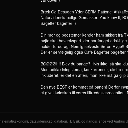
var doven)
Bræk Og Desuden Yder CERM Rationel Afskaffel
Naturvidenskabelige Gemakker. You know it, 
Bagefter bagefter ;)
Din mor og bedstemor kender ham sikkert fra TV
højtelsket haveekspert, der har fanget adskilli
holder foredrag. Nemlig selveste Søren Ryge!! S
Der er selvfølgelig også Café Bagefter bagefter 
BØØØØH!! Blev du bange? Hvis ikke, så skal du h
Med udklædningstema, konkurrencer, ekstra un
inkluderet, er det en aften, man ikke må gå glip a
Den nye BEST er kommet på banen! Derfor invit
et givet køleskab til vores tiltrædelsesreception. 
 matematikøkonomi, datavidenskab, datalogi, IT, fysik, og nanoscience ved Aarhus Un