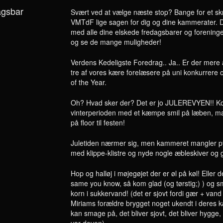
agsbar
Svært ved at vælge næste stop? Bange for et sk
VMTdF lige sagen for dig og dine kammerater. Den
med alle dine elskede fredagsbarer og foreninger
og se de mange muligheder!
Verdens Kedeligste Foredrag.. Ja.. Er der mere a
tre af vores kære forelæsere på uni konkurrer
of the Year.
Oh? Hvad sker der? Det er jo JULEREVYEN!! Kom
vinterperioden med et kæmpe smil på læben, m
på floor til festen!
Juletiden nærmer sig, men kammeret mangler 
med klippe-klistre og nyde nogle æbleskiver og glö
Hop og halløj i møjegøjet der er øl på køl! Eller
same you know, så kom glad (og tørstig;) ) og s
korn i sukkervand! (det er sjovt fordi gær + va
Miriams forældre brygget noget ukendt i deres 
kan smage på, det bliver sjovt, det bliver hygge,