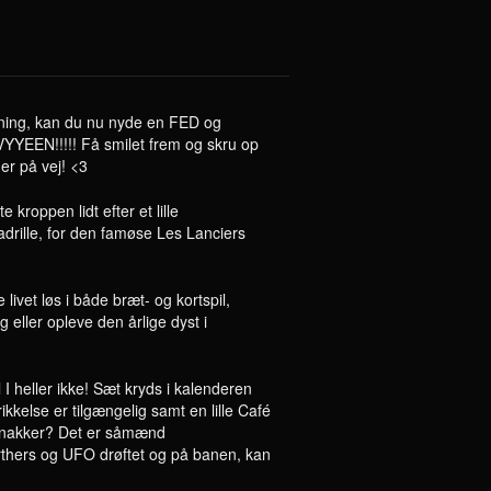
sning, kan du nu nyde en FED og
EEN!!!!! Få smilet frem og skru op
er på vej! <3
e kroppen lidt efter et lille
drille, for den famøse Les Lanciers
 livet løs i både bræt- og kortspil,
 eller opleve den årlige dyst i
l I heller ikke! Sæt kryds i kalenderen
kkelse er tilgængelig samt en lille Café
snakker? Det er såmænd
arthers og UFO drøftet og på banen, kan