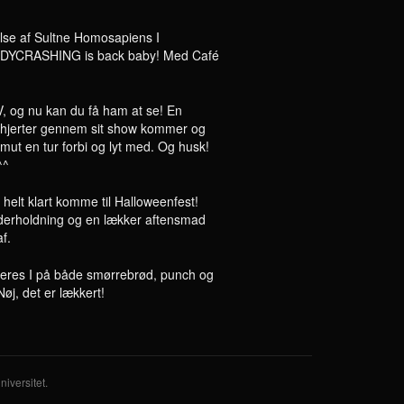
se af Sultne Homosapiens I
BODYCRASHING is back baby! Med Café
, og nu kan du få ham at se! En
ge hjerter gennem sit show kommer og
mut en tur forbi og lyt med. Og husk!
^^
elt klart komme til Halloweenfest!
derholdning og en lækker aftensmad
f.
eres I på både smørrebrød, punch og
Nøj, det er lækkert!
iversitet.