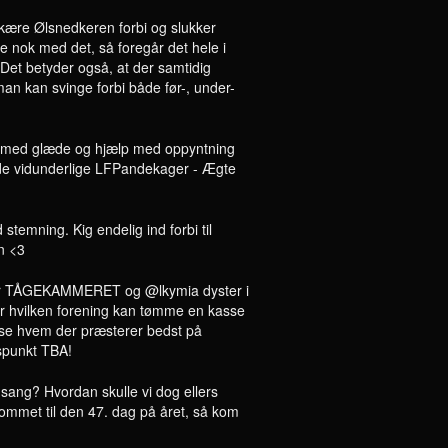
re Ølsnedkeren forbi og slukker
e nok med det, så foregår det hele i
t betyder også, at der samtidig
n kan svinge forbi både før-, under-
s med glæde og hjælp med oppyntning
 de vidunderlige LFPandekager - Ægte
temning. Kig endelig ind forbi til
n <3
vor TÅGEKAMMERET og @lkymia dyster i
or hvilken forening kan tømme en kasse
g, se hvem der præsterer bedst på
dspunkt TBA!
sang? Hvordan skulle vi dog ellers
kommet til den 47. dag på året, så kom