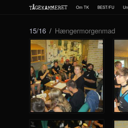
M
A
E
T
Å
E
Om TK
BEST/FU
Un
G
E
R
T
K
M
15/16
Hængermorgenmad