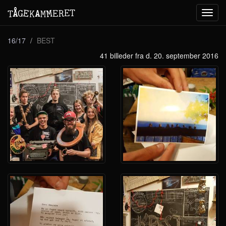
M
A
E
T
Å
E
G
E
R
T
K
M
Toggl
navig
16/17
BEST
41 billeder fra d. 20. september 2016