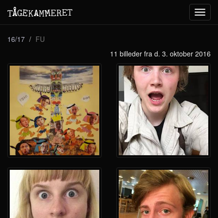
M
A
E
T
Å
E
G
E
R
T
K
M
Toggl
navig
16/17
FU
11 billeder fra d. 3. oktober 2016