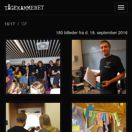
M
A
E
T
Å
E
G
E
R
T
K
M
Toggl
navig
16/17
GF
180 billeder fra d. 18. september 2016