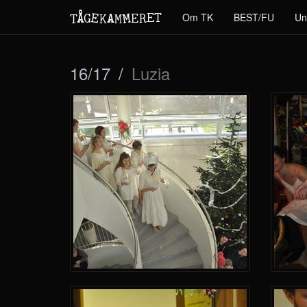
M
A
E
T
Å
E
Om TK
BEST/FU
Un
G
E
R
T
K
M
16/17
Luzia