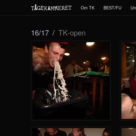
M
A
E
T
Å
E
Om TK
BEST/FU
Un
G
E
R
T
K
M
16/17
TK-open