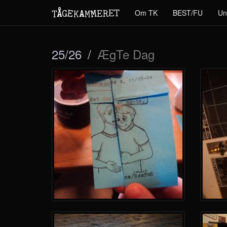
M
A
E
T
Å
E
Om TK
BEST/FU
Un
G
E
R
T
K
M
25/26
ÆgTe Dag