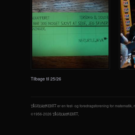
Tilbage til 25/26
er en fest- og foredragsforening for matematik,
M
A
Å
E
T
E
G
E
R
T
K
M
©1956-2026
,
M
A
Å
E
T
E
G
E
R
T
K
M