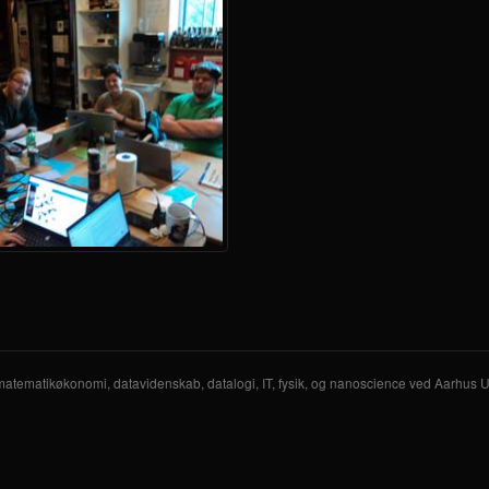
 matematikøkonomi, datavidenskab, datalogi, IT, fysik, og nanoscience ved Aarhus Un