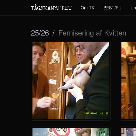
M
A
E
T
Å
E
Om TK
BEST/FU
Un
G
E
R
T
K
M
25/26
Fernisering af Kvitten