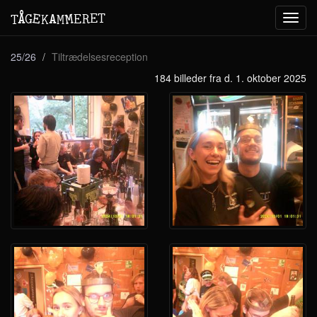
M
A
E
T
Å
E
G
E
R
T
K
M
Toggl
navig
25/26
Tiltrædelsesreception
184 billeder fra d. 1. oktober 2025