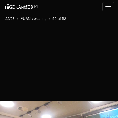
M
A
E
T
Å
E
G
E
R
T
K
M
Toggl
navig
22/23
FUAN-voksning
50 af 52