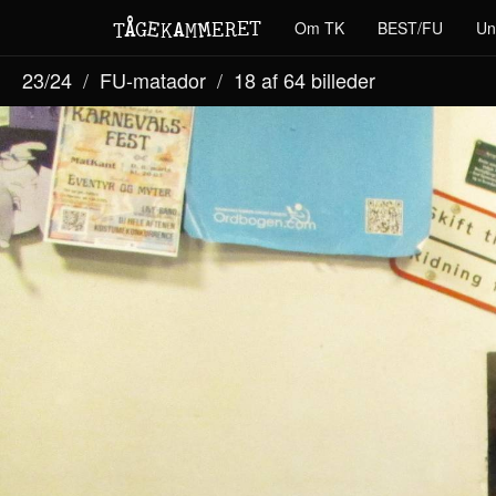
M
A
E
T
Å
E
Om TK
BEST/FU
Un
G
E
R
T
K
M
23/24
FU-matador
18 af 64
billeder