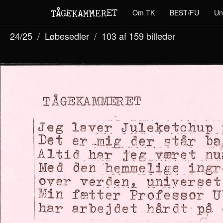
M
A
E
T
Å
E
Om TK
BEST/FU
Un
G
E
R
T
K
M
24/25
Løbesedler
103 af 159
billeder