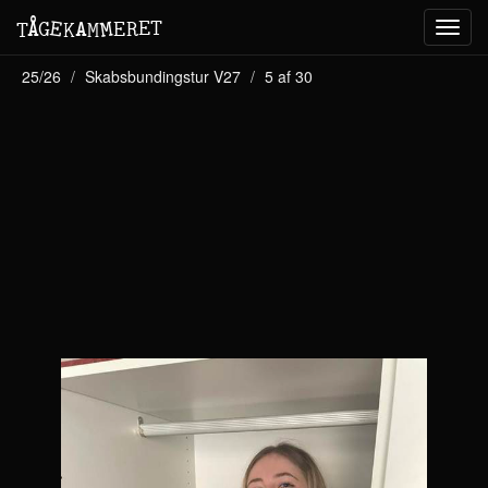
M
A
E
T
Å
E
G
E
R
T
K
M
Toggl
navig
25/26
Skabsbundingstur V27
5 af 30