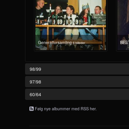
Generalforsamling
BES
6 billeder
98/99
97/98
60/64
Følg nye albummer med RSS her.