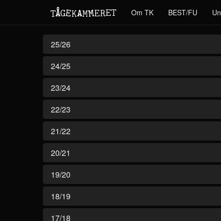
M
A
E
T
Å
E
Om TK
BEST/FU
Un
G
E
R
T
K
M
25/26
24/25
23/24
22/23
21/22
20/21
19/20
18/19
17/18