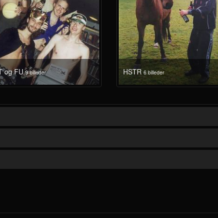
T og FU
HSTR
9 billeder
6 billeder