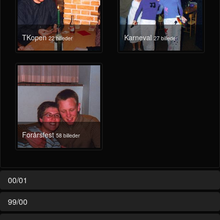
TKopen
Karneval
22 billeder
27 billeder
Forårsfest
58 billeder
00/01
99/00