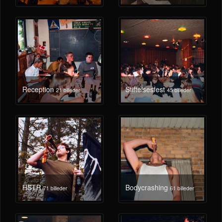
Reception
Stiftelsesfest
21 billeder
45 billeder
HSTR
Bodycrashing
71 billeder
61 billeder