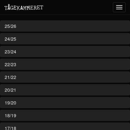
M
A
E
T
Å
E
G
E
R
T
K
M
Toggl
navig
25/26
24/25
23/24
22/23
21/22
20/21
19/20
18/19
17/18