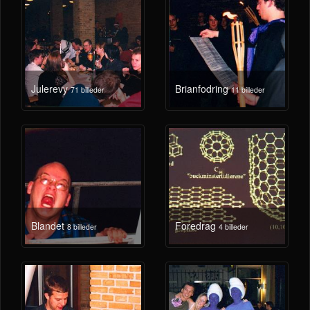
Julerevy
Brianfodring
71 billeder
11 billeder
Blandet
Foredrag
8 billeder
4 billeder