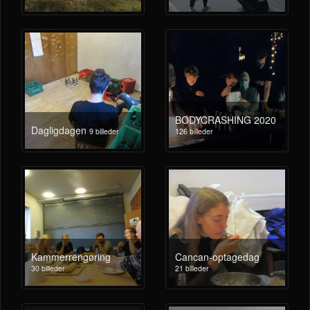
BODYCRASHING 2020
Dagligdagen
9 billeder
126 billeder
Kammerrengøring
Cancan-optagedag
30 billeder
21 billeder