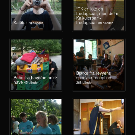
"TK er ikke en
fredagsbar, men det er
Kalkulerbar"-
Kaløtur
fredagsbar
70 billeder
88 billeder
Bjarke fra revyens
Botanisk have/botanisk
speciale-reception
have
45 billeder
268 billeder