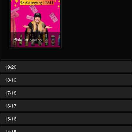
Plakater
5 billeder
19/20
18/19
17/18
16/17
15/16
14/15