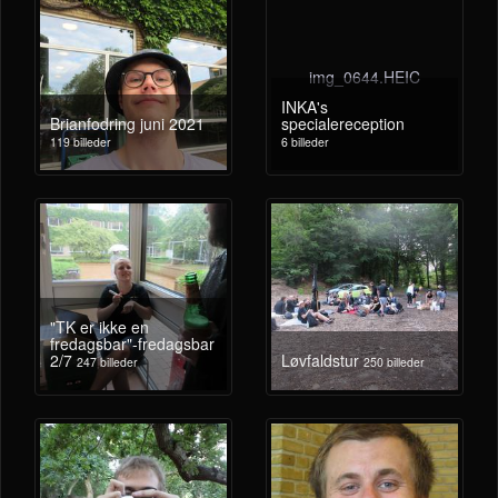
img_0644.HEIC
INKA's
Brianfodring juni 2021
specialereception
119 billeder
6 billeder
"TK er ikke en
fredagsbar"-fredagsbar
2/7
Løvfaldstur
247 billeder
250 billeder