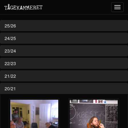
M
A
E
T
Å
E
G
E
R
T
K
M
Toggl
navig
25/26
24/25
23/24
22/23
21/22
20/21