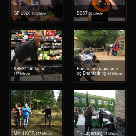
GF 2020
BEST
65 billeder
35 billeder
KBEST-perioden
Første torsdagsmøde
og Brianfodring
147 billeder
64 billeder
Mini-HSTR
TK Lagersalg
557 billeder
16 billeder