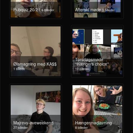
Pubquiz 20/21
Afterski møde
6 billeder
3 billeder
Torsdagsmøde
Ølsmagning med KA$$
"Hængers choice"
1 billede
10 billeder
Majrevy-øveweekend
Hængermadlavning
27 billeder
8 billeder