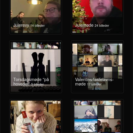
Julerevy
Julemøde
14 billeder
24 billeder
Torsdagsmøde "på
Valentins/fastelavns-
hovedet"
møde
5 billeder
17 billeder