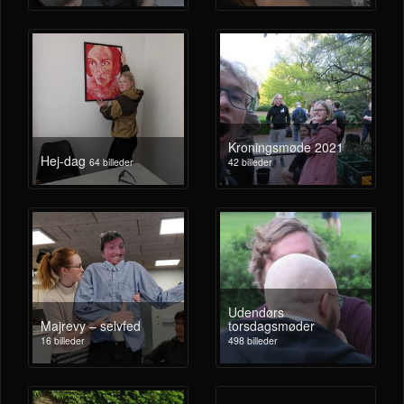
Kroningsmøde 2021
Hej-dag
64 billeder
42 billeder
Udendørs
Majrevy – selvfed
torsdagsmøder
16 billeder
498 billeder