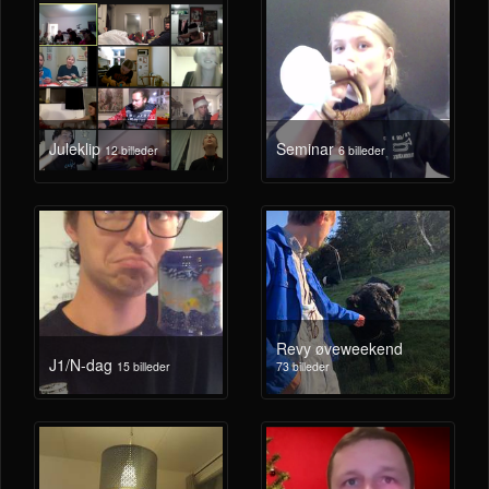
Juleklip
Seminar
12 billeder
6 billeder
Revy øveweekend
J1/N-dag
15 billeder
73 billeder