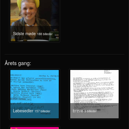
Sidste møde
188 billeder
Årets gang:
Løbesedler
breve
157 billeder
3 billeder