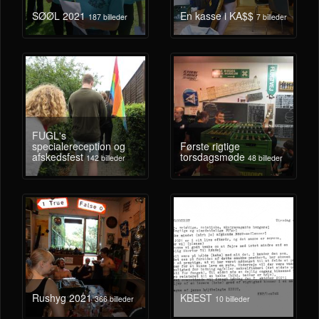
SØØL 2021
En kasse i KA$$
187 billeder
7 billeder
FUGL's
specialereception og
Første rigtige
afskedsfest
torsdagsmøde
142 billeder
48 billeder
Rushyg 2021
KBEST
366 billeder
10 billeder