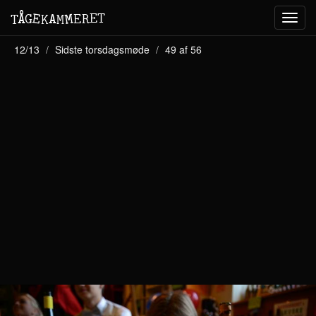
M
A
E
T
Å
E
G
E
R
T
K
M
Toggl
navig
12/13
Sidste torsdagsmøde
49 af 56