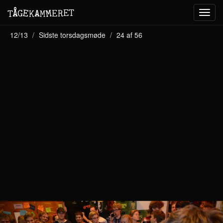
M
A
E
T
Å
E
G
E
R
T
K
M
Toggl
navig
12/13
Sidste torsdagsmøde
24 af 56