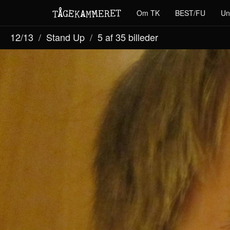
M
A
E
T
Å
E
Om TK
BEST/FU
Un
G
E
R
T
K
M
12/13
Stand Up
5 af 35
billeder