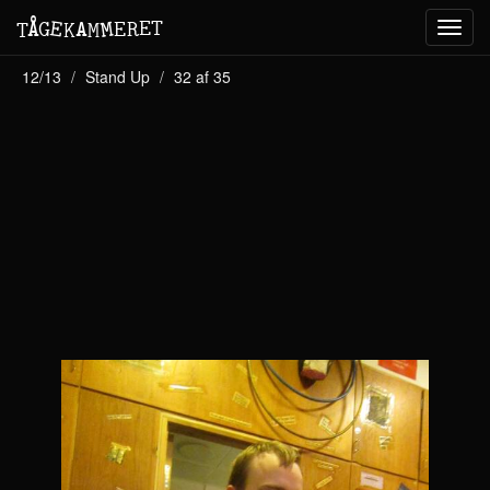
M
A
E
T
Å
E
G
E
R
T
K
M
Toggl
navig
12/13
Stand Up
32 af 35