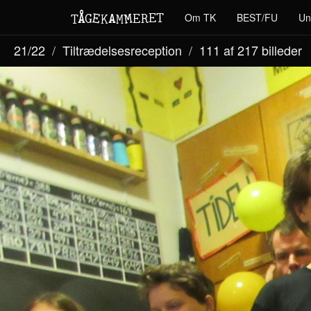
M
A
E
T
Å
E
Om TK
BEST/FU
Un
G
E
R
T
K
M
21/22
Tiltrædelsesreception
111 af 217
billeder