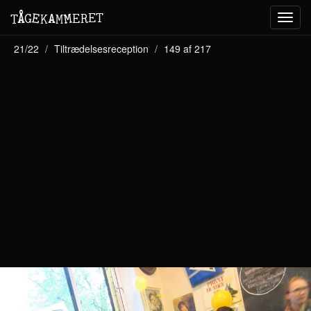
M
A
E
T
Å
E
G
E
R
T
K
M
Toggl
navig
21/22
Tiltrædelsesreception
149 af 217