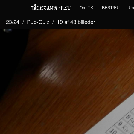
M
A
E
T
Å
E
Om TK
BEST/FU
Un
G
E
R
T
K
M
23/24
Pup-Quiz
19 af 43
billeder