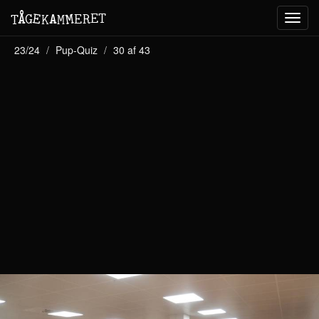
M
A
E
T
Å
E
G
E
R
T
K
M
Toggl
navig
23/24
Pup-Quiz
30 af 43