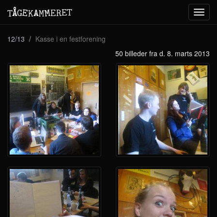
M
A
E
T
Å
E
G
E
R
T
K
M
Toggl
navig
12/13
Kasse i en festforening
50 billeder fra d. 8. marts 2013