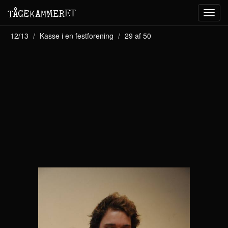
M
A
E
T
Å
E
G
E
R
T
K
M
Toggl
navig
12/13
Kasse i en festforening
29 af 50