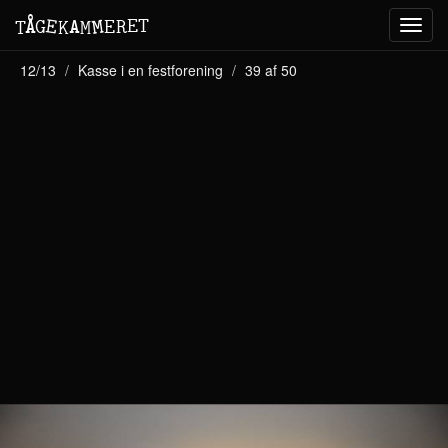
M
A
E
T
Å
E
G
E
R
T
K
M
Toggl
navig
12/13
Kasse i en festforening
39 af 50