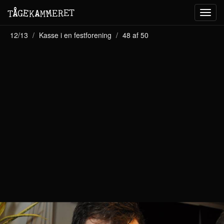
M
A
E
T
Å
E
G
E
R
T
K
M
Toggl
navig
12/13
Kasse i en festforening
48 af 50