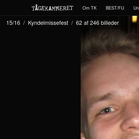
M
A
E
T
Å
E
Om TK
BEST/FU
Un
G
E
R
T
K
M
15/16
Kyndelmissefest
62 af 246
billeder