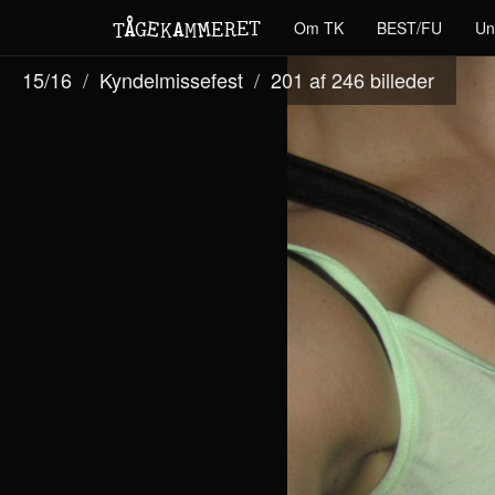
M
A
E
T
Å
E
Om TK
BEST/FU
Un
G
E
R
T
K
M
15/16
Kyndelmissefest
201 af 246
billeder