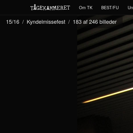
M
A
E
T
Å
E
Om TK
BEST/FU
Un
G
E
R
T
K
M
15/16
Kyndelmissefest
183 af 246
billeder