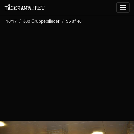
M
A
E
T
Å
E
G
E
R
T
K
M
Toggl
navig
16/17
J60 Gruppebilleder
35 af 46