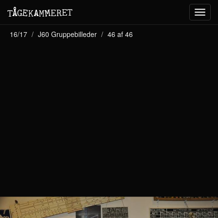
M
A
E
T
Å
E
G
E
R
T
K
M
Toggl
navig
16/17
J60 Gruppebilleder
46 af 46