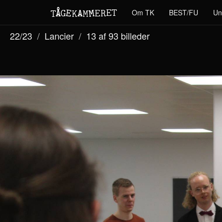
M
A
E
T
Å
E
Om TK
BEST/FU
Un
G
E
R
T
K
M
22/23
Lancier
13 af 93
billeder