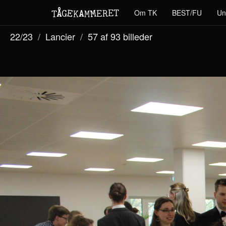
M
A
E
T
Å
E
Om TK
BEST/FU
Un
G
E
R
T
K
M
22/23
Lancier
57 af 93
billeder