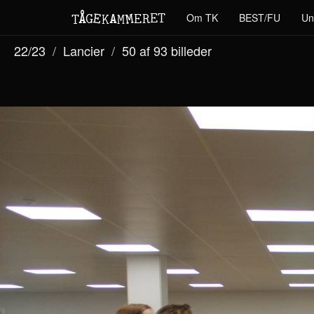
M
A
E
T
Å
E
Om TK
BEST/FU
Un
G
E
R
T
K
M
22/23
Lancier
50 af 93
billeder