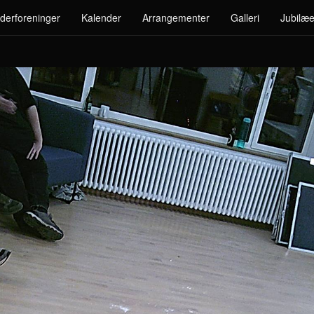
derforeninger
Kalender
Arrangementer
Galleri
Jubilæe