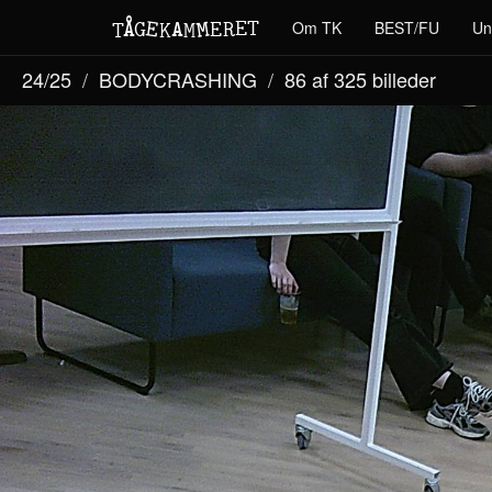
M
A
E
T
Å
E
Om TK
BEST/FU
Un
G
E
R
T
K
M
24/25
BODYCRASHING
86 af 325
billeder