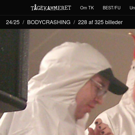
M
A
E
T
Å
E
Om TK
BEST/FU
Un
G
E
R
T
K
M
24/25
BODYCRASHING
228 af 325
billeder