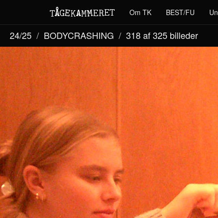
M
A
E
T
Å
E
Om TK
BEST/FU
Un
G
E
R
T
K
M
24/25
BODYCRASHING
318 af 325
billeder