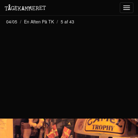
M
A
E
T
Å
E
G
E
R
T
K
M
Toggl
navig
04/05
En Aften På TK
5 af 43