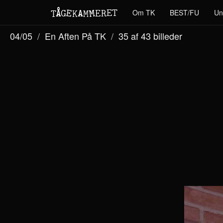
M
A
E
T
Å
E
Om TK
BEST/FU
Un
G
E
R
T
K
M
04/05
En Aften På TK
35 af 43
billeder