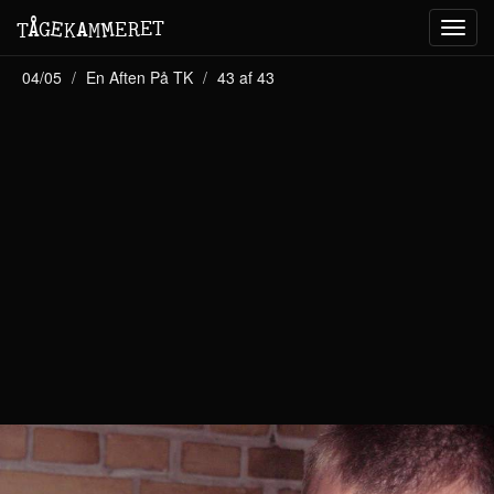
M
A
E
T
Å
E
G
E
R
T
K
M
Toggl
navig
04/05
En Aften På TK
43 af 43