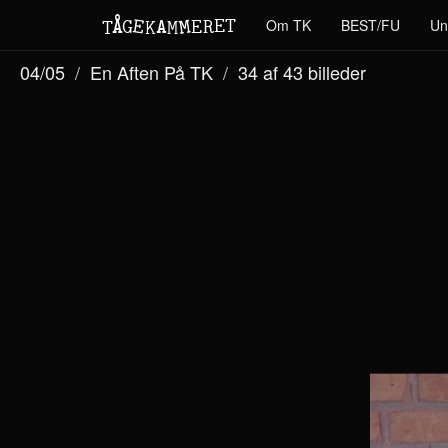
M
A
E
T
Å
E
Om TK
BEST/FU
Un
G
E
R
T
K
M
04/05
En Aften På TK
34 af 43
billeder