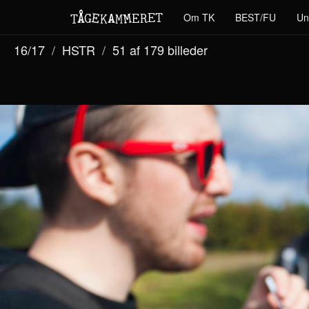
M
A
E
T
Å
E
Om TK
BEST/FU
Un
G
E
R
T
K
M
16/17
HSTR
51 af 179
billeder