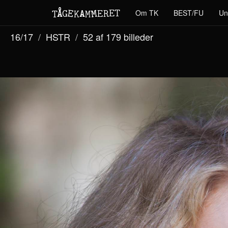
M
A
E
T
Å
E
Om TK
BEST/FU
Un
G
E
R
T
K
M
16/17
HSTR
52 af 179
billeder