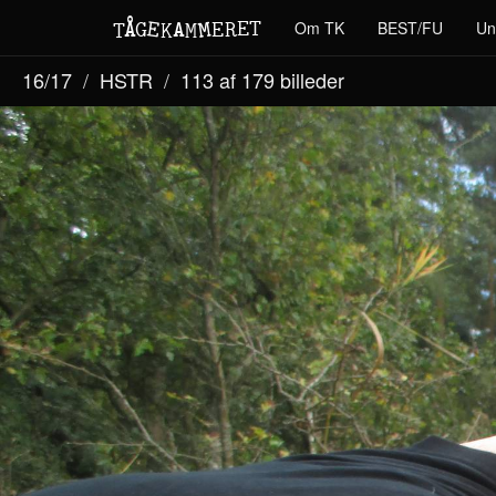
M
A
E
T
Å
E
Om TK
BEST/FU
Un
G
E
R
T
K
M
16/17
HSTR
113 af 179
billeder