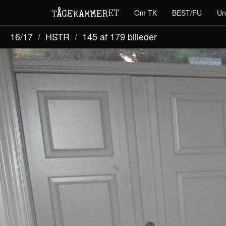
M
A
E
T
Å
E
Om TK
BEST/FU
Un
G
E
R
T
K
M
16/17
HSTR
145 af 179
billeder