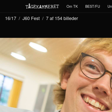
M
A
E
T
Å
E
Om TK
BEST/FU
Un
G
E
R
T
K
M
16/17
J60 Fest
7 af 154
billeder